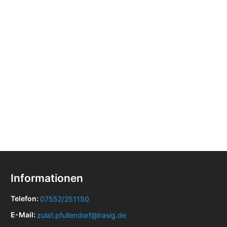
Informationen
Telefon:
07552/251150
E-Mail:
zula1.pfullendorf@lrasig.de