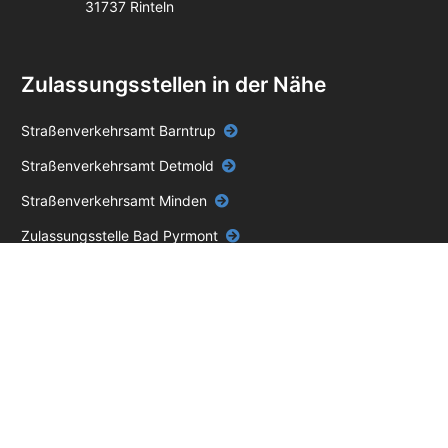
31737 Rinteln
Zulassungsstellen in der Nähe
Straßenverkehrsamt Barntrup
Straßenverkehrsamt Detmold
Straßenverkehrsamt Minden
Zulassungsstelle Bad Pyrmont
Zulassungsstelle Stadthagen
Zulassungsstelle Rehburg-Loccum
Impressum
Datenschutz
AGB
Unabhängiger Online-Service – keine Behörde.
Die blackbird GmbH ist ein
privater, unabhängiger Dienstleister und steht in keiner Verbindung zu einer