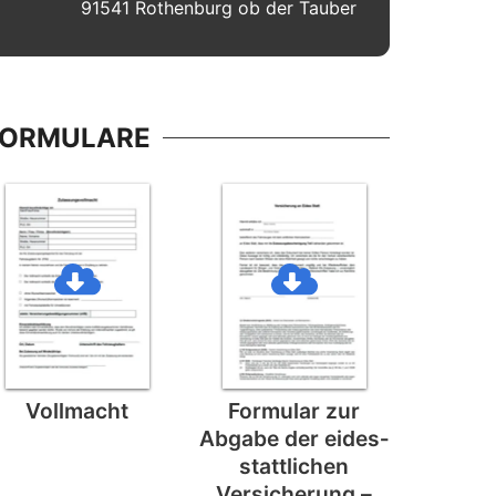
91541 Rothenburg ob der Tauber
FORMULARE
Vollmacht
Formular zur
Abgabe der eides­
stattlichen
Versicherung –