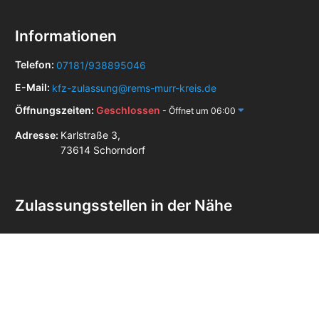
Informationen
Telefon:
07181/938895046
E-Mail:
kfz-zulassung@rems-murr-kreis.de
Öffnungszeiten:
Geschlossen
- Öffnet um 06:00
Adresse:
Karlstraße 3,
73614 Schorndorf
Zulassungsstellen in der Nähe
Zulassungsstelle Backnang
Zulassungsstelle Esslingen am Neckar
Zulassungsstelle Göppingen
Zulassungsstelle Kirchheim unter Teck