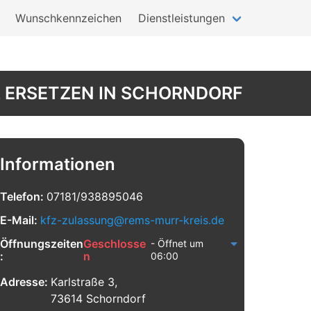
Wunschkennzeichen
Dienstleistungen
L ERSETZEN IN SCHORNDORF
Informationen
Telefon:
07181/938895046
E-Mail:
kfz-zulassung@rems-murr-kreis.de
Öffnungszeiten
Geschlosse
- Öffnet um
:
n
06:00
Adresse:
Karlstraße 3,
73614 Schorndorf