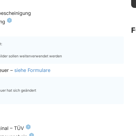
bescheinigung
ung
t:
hilder sollen weiterverwendet werden
euer –
siehe Formulare
uer hat sich geändert
inal – TÜV