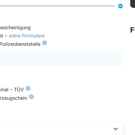
bescheinigung
st –
siehe Formulare
olizeidienststelle
inal – TÜV
hrzeugschein