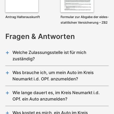
Antrag Halterauskunft
Formular zur Abgabe der eides­
stattlichen Versicherung – ZB2
Fragen & Antworten
Welche Zulassungsstelle ist für mich
zuständig?
Im Kreis Neumarkt i.d. OPf. gibt es genau 2
Zulassungsstellen (Neumarkt in der Oberpfalz,
Was brauche ich, um mein Auto im Kreis
Parsberg).
Neumarkt i.d. OPf. anzumelden?
Solange ihr Hauptwohnsitz im
Kreis Neumarkt i.d.
Für die Zulassung eines Gebrauchtwagens im
OPf.
liegt, dürfen Sie für alle Diensleistungen (z.B
Kreis Neumarkt i.d. OPf. wird Folgendes benötigt:
Wie lange dauert es, im Kreis Neumarkt i.d.
Auto anmelden) jede Zulassungsstelle im Kreis
Nummernschild mit Wunschkennzeichen-
OPf. ein Auto anzumelden?
Neumarkt i.d. OPf. aufsuchen.
Reservierung
Die Dauer zur Anmeldung eines Autos im Kreis
Terminreservierung bei der Zulassungsstelle Kreis
Neumarkt i.d. OPf. hängt primär von der
Neumarkt i.d. OPf.
Was kostet es mich, ein Auto im Kreis