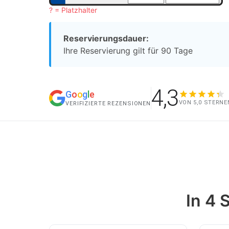
? = Platzhalter
Reservierungsdauer:
Ihre Reservierung gilt für 90 Tage
4,3
G
o
o
g
l
e
VON 5,0 STERNE
VERIFIZIERTE REZENSIONEN
In 4