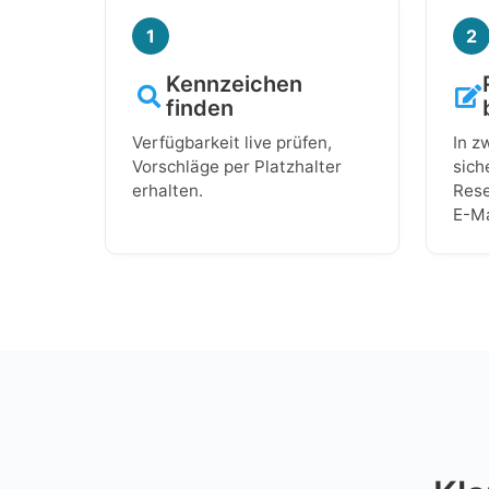
1
2
Kennzeichen
finden
Verfügbarkeit live prüfen,
In z
Vorschläge per Platzhalter
sich
erhalten.
Rese
E-Ma