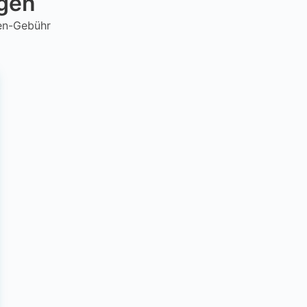
ngen
hen-Gebühr