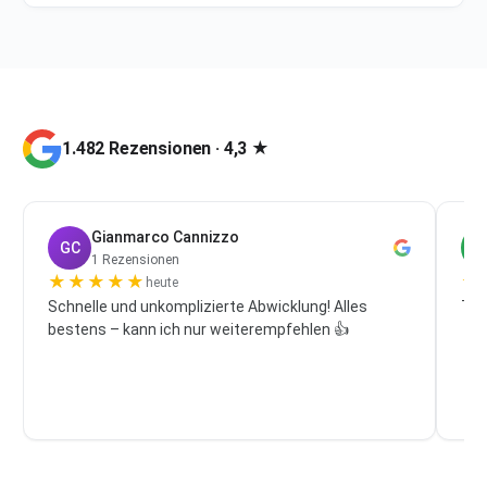
1.482 Rezensionen · 4,3 ★
Gianmarco Cannizzo
GC
P
1 Rezensionen
★
★
★
★
★
★
heute
Schnelle und unkomplizierte Abwicklung! Alles
Top
bestens – kann ich nur weiterempfehlen 👍