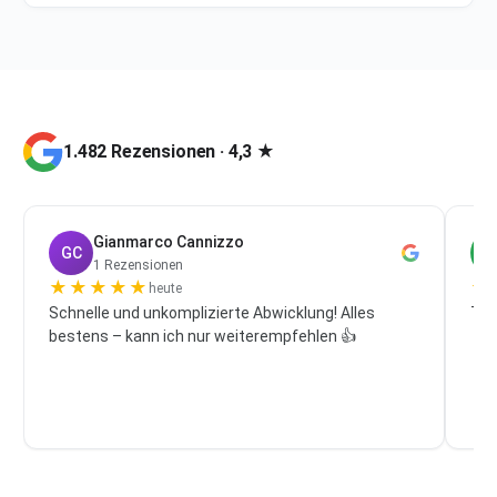
1.482 Rezensionen · 4,3 ★
Gianmarco Cannizzo
GC
P
1 Rezensionen
★
★
★
★
★
★
heute
Schnelle und unkomplizierte Abwicklung! Alles
Top
bestens – kann ich nur weiterempfehlen 👍