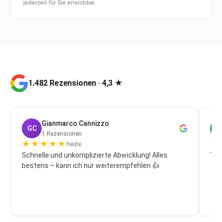
jederzeit für Sie erreichbar.
1.482 Rezensionen · 4,3 ★
Gianmarco Cannizzo
GC
P
1 Rezensionen
★
★
★
★
★
★
heute
Schnelle und unkomplizierte Abwicklung! Alles
Top
bestens – kann ich nur weiterempfehlen 👍