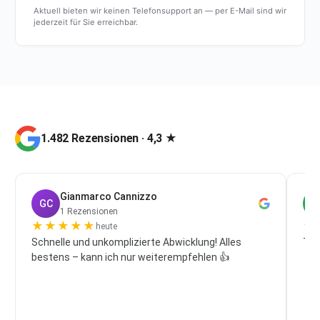
Aktuell bieten wir keinen Telefonsupport an — per E-Mail sind wir
jederzeit für Sie erreichbar.
1.482 Rezensionen · 4,3 ★
Gianmarco Cannizzo
GC
P
1 Rezensionen
★
★
★
★
★
★
heute
Schnelle und unkomplizierte Abwicklung! Alles
Top
bestens – kann ich nur weiterempfehlen 👍