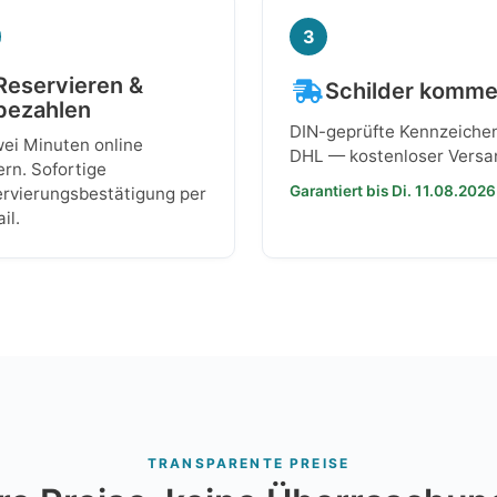
3
Reservieren &
Schilder komm
bezahlen
DIN-geprüfte Kennzeiche
wei Minuten online
DHL — kostenloser Versa
ern. Sofortige
Garantiert bis Di. 11.08.2026
rvierungsbestätigung per
il.
TRANSPARENTE PREISE