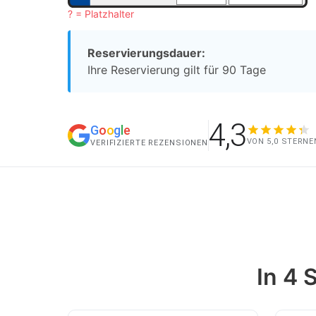
? = Platzhalter
Reservierungsdauer:
Ihre Reservierung gilt für 90 Tage
4,3
G
o
o
g
l
e
VON 5,0 STERNE
VERIFIZIERTE REZENSIONEN
In 4