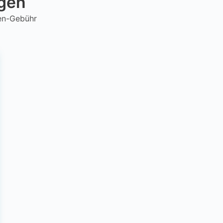
ngen
hen-Gebühr