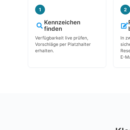
1
2
Kennzeichen
finden
Verfügbarkeit live prüfen,
In z
Vorschläge per Platzhalter
sich
erhalten.
Rese
E-Ma