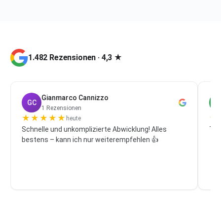
1.482 Rezensionen · 4,3 ★
Gianmarco Cannizzo
GC
P
1 Rezensionen
★
★
★
★
★
★
heute
Schnelle und unkomplizierte Abwicklung! Alles
Top
bestens – kann ich nur weiterempfehlen 👍