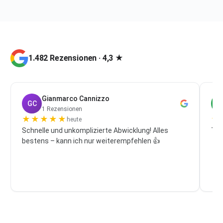
1.482 Rezensionen · 4,3 ★
Gianmarco Cannizzo
GC
P
1 Rezensionen
★
★
★
★
★
★
heute
Schnelle und unkomplizierte Abwicklung! Alles
Top
bestens – kann ich nur weiterempfehlen 👍