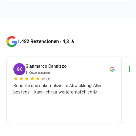
1.482 Rezensionen · 4,3 ★
Gianmarco Cannizzo
GC
P
1 Rezensionen
★
★
★
★
★
★
heute
Schnelle und unkomplizierte Abwicklung! Alles
Top
bestens – kann ich nur weiterempfehlen 👍