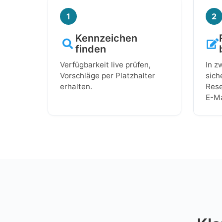
1
2
Kennzeichen
finden
Verfügbarkeit live prüfen,
In z
Vorschläge per Platzhalter
sich
erhalten.
Rese
E-Ma