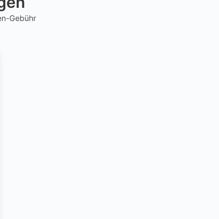
ngen
hen-Gebühr