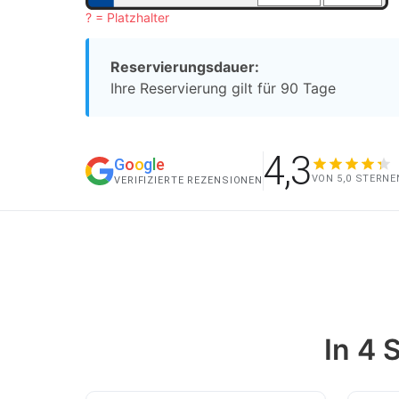
? = Platzhalter
Reservierungsdauer:
Ihre Reservierung gilt für 90 Tage
4,3
G
o
o
g
l
e
VON 5,0 STERNE
VERIFIZIERTE REZENSIONEN
In 4