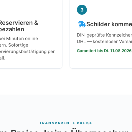
3
Reservieren &
Schilder komm
bezahlen
DIN-geprüfte Kennzeiche
wei Minuten online
DHL — kostenloser Versa
ern. Sofortige
Garantiert bis Di. 11.08.2026
rvierungsbestätigung per
il.
TRANSPARENTE PREISE