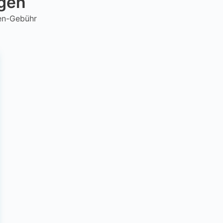
ngen
hen-Gebühr