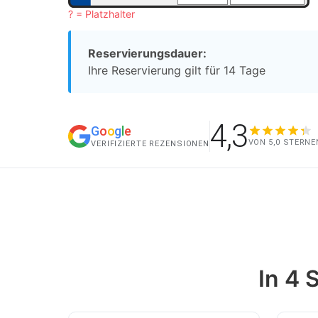
? = Platzhalter
Reservierungsdauer:
Ihre Reservierung gilt für 14 Tage
4,3
G
o
o
g
l
e
VON 5,0 STERNE
VERIFIZIERTE REZENSIONEN
In 4