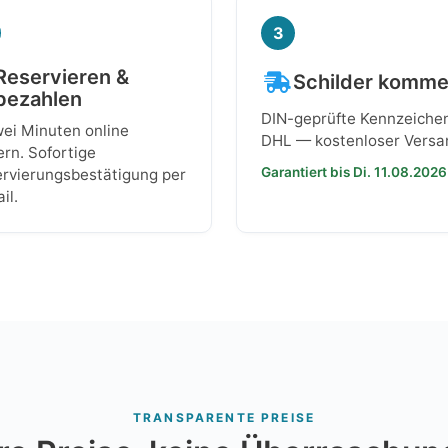
3
Reservieren &
Schilder komm
bezahlen
DIN-geprüfte Kennzeiche
wei Minuten online
DHL — kostenloser Versa
ern. Sofortige
Garantiert bis Di. 11.08.2026
rvierungsbestätigung per
il.
TRANSPARENTE PREISE