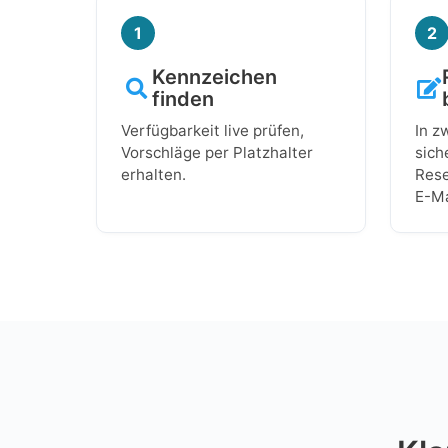
1
2
Kennzeichen
finden
Verfügbarkeit live prüfen,
In z
Vorschläge per Platzhalter
sich
erhalten.
Rese
E-Ma