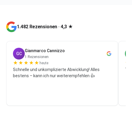
1.482 Rezensionen · 4,3 ★
Gianmarco Cannizzo
GC
P
1 Rezensionen
★
★
★
★
★
★
heute
Schnelle und unkomplizierte Abwicklung! Alles
Top
bestens – kann ich nur weiterempfehlen 👍