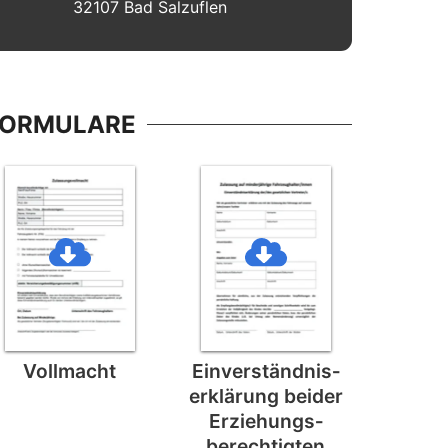
32107 Bad Salzuflen
FORMULARE
Vollmacht
Einverständnis­
erklärung beider
Erziehungs­
berechtigten