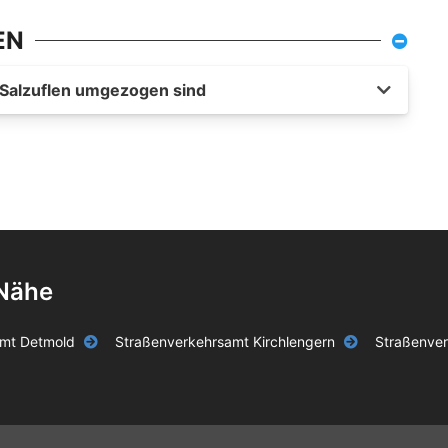
EN
d Salzuflen umgezogen sind
 Nähe
amt Detmold
Straßenverkehrsamt Kirchlengern
Straßenve