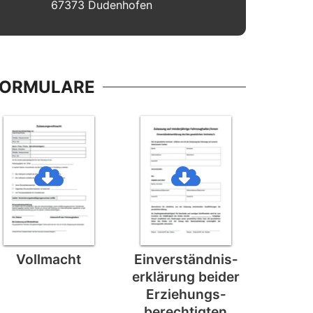
67373 Dudenhofen
FORMULARE
Vollmacht
Einverständnis­
erklärung beider
Erziehungs­
berechtigten