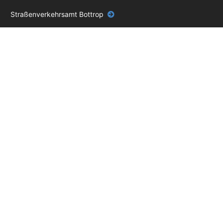
Straßenverkehrsamt Bottrop
Straßenverkehrsamt Düsseldorf
Straßenverkehrsamt Essen
Straßenverkehrsamt Krefeld
Straßenverkehrsamt Marl
Straßenverkehrsamt Meerbusch
Straßenverkehrsamt Mettmann
Straßenverkehrsamt Moers
Straßenverkehrsamt Mülheim an der Ruhr
Straßenverkehrsamt Neuss
Straßenverkehrsamt Oberhausen
Straßenverkehrsamt Solingen