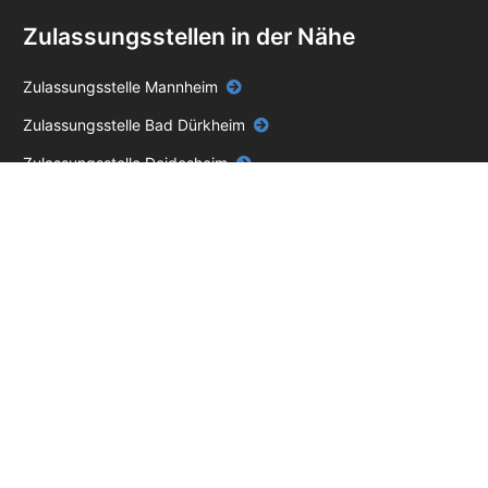
Zulassungsstellen in der Nähe
Zulassungsstelle Mannheim
Zulassungsstelle Bad Dürkheim
Zulassungsstelle Deidesheim
Zulassungsstelle Dudenhofen
Zulassungsstelle Eisenberg (Pfalz)
Zulassungsstelle Frankenthal (Pfalz)
Zulassungsstelle Germersheim
Zulassungsstelle Grünstadt
Zulassungsstelle Heßheim
Zulassungsstelle Kandel
Zulassungsstelle Lambrecht (Pfalz)