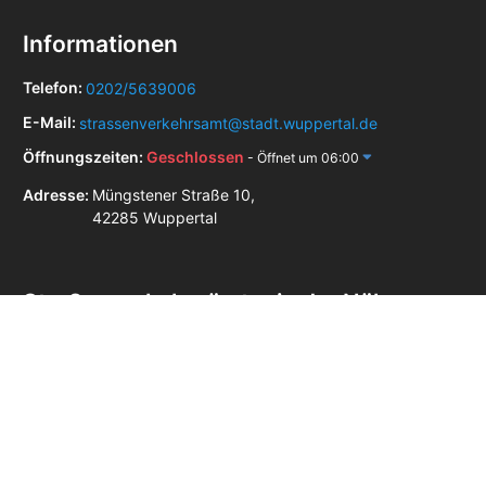
Informationen
Telefon:
0202/5639006
E-Mail:
strassenverkehrsamt@stadt.wuppertal.de
Öffnungszeiten:
Geschlossen
- Öffnet um 06:00
Adresse:
Müngstener Straße 10,
42285 Wuppertal
Straßenverkehrsämter in der Nähe
Straßenverkehrsamt Bergisch Gladbach
Straßenverkehrsamt Bochum
Straßenverkehrsamt Bottrop
Straßenverkehrsamt Burscheid