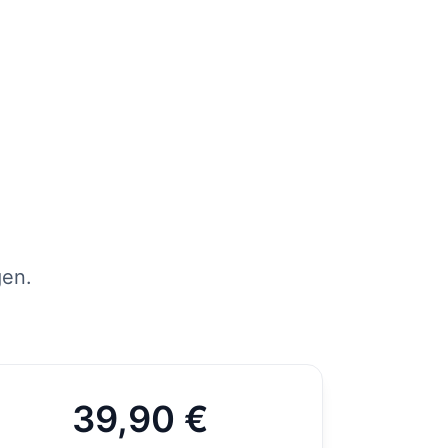
tens
per
st
gen.
39,90 €