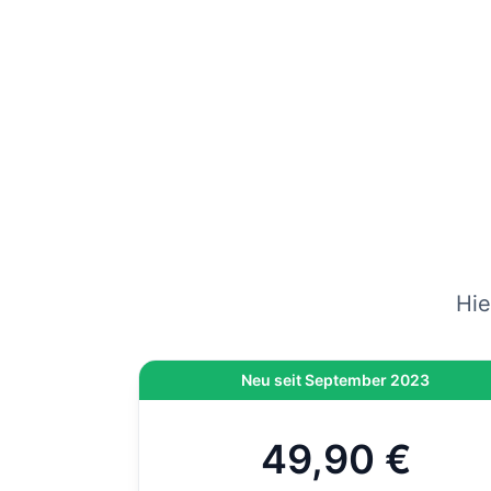
Die
gep
vers
Wenn
am
Hi
On
di
Hie
Neu seit September 2023
49,90 €