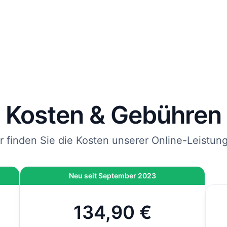
 Schilder werden von uns gemäß der gültigen DIN-Norm
rägt und mit DHL an die von Ihnen angegebene Adresse
endet.
 Sie jetzt bestellen, kommen Ihre Kfz-Kennzeichen spätes
bei Ihnen an.
nweis
: Wenn die Zulassung bei der Behörde vor Ort durchgeführt wird und nicht 
line-Zulassung, kommen vor Ort noch 12,80 € hinzu. Bei der Online-Zulassung i
ese Gebühr bereits inklusive.
Kosten & Gebühren
r finden Sie die Kosten unserer Online-Leistun
Neu seit September 2023
134,90 €