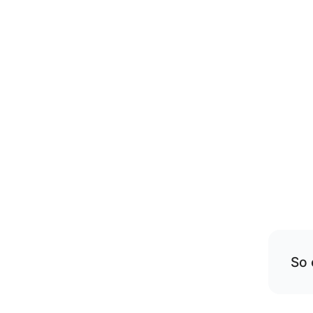
So 
Übe
rese