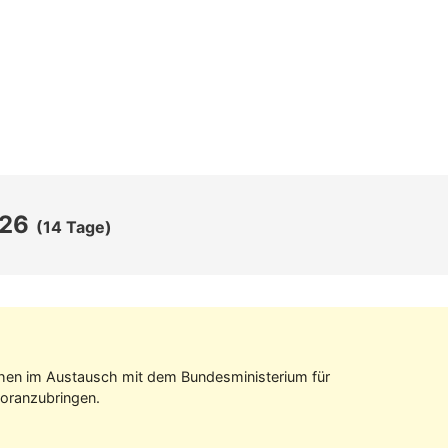
026
(14 Tage)
tehen im Aus­tausch mit dem Bundes­ministerium für
oran­zubringen.