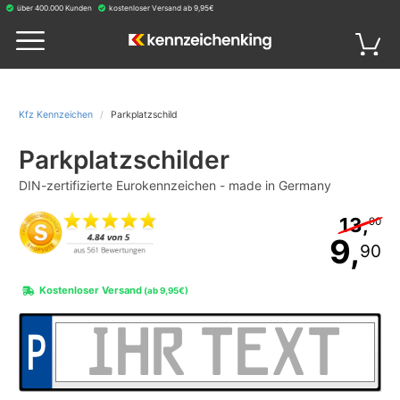
über 400.000 Kunden
kostenloser Versand ab 9,95€
Kfz Kennzeichen
Parkplatzschild
Parkplatz­schilder
DIN-zertifizierte Eurokennzeichen - made in Germany
13,
90
9,
90
Kostenloser Versand
(ab 9,95€)