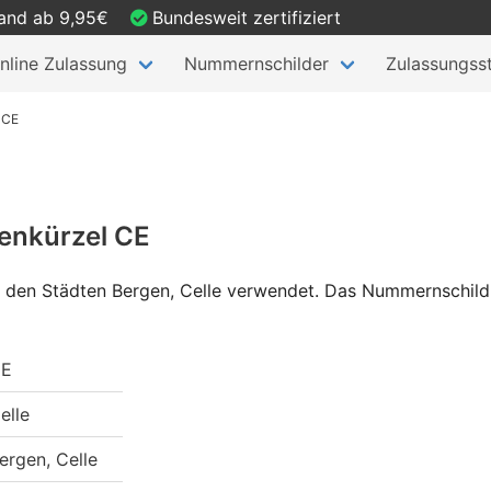
sand ab 9,95€
Bundesweit zertifiziert
nline Zulassung
Nummernschilder
Zulassungsst
 CE
enkürzel CE
n den Städten Bergen, Celle verwendet. Das Nummernschild 
E
elle
ergen, Celle