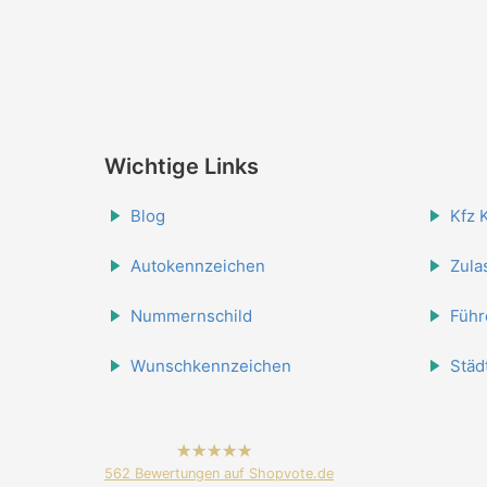
Wichtige Links
Blog
Kfz 
Autokennzeichen
Zula
Nummernschild
Führ
Wunschkennzeichen
Städ
hat
4.84
562
Bewertungen auf Shopvote.de