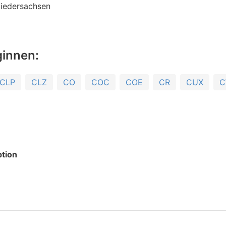
iedersachsen
ginnen:
CLP
CLZ
CO
COC
COE
CR
CUX
tion