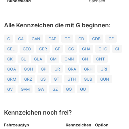
Bundesland
Sachsen
Alle Kennzeichen die mit G beginnen:
G
GA
GAN
GAP
GC
GD
GDB
GE
GEL
GEO
GER
GF
GG
GHA
GHC
GI
GK
GL
GLA
GM
GMN
GN
GNT
GOA
GOH
GP
GR
GRA
GRH
GRI
GRM
GRZ
GS
GT
GTH
GUB
GUN
GV
GVM
GW
GZ
GÖ
GÜ
Kennzeichen noch frei?
Fahrzeugtyp
Kennzeichen - Option