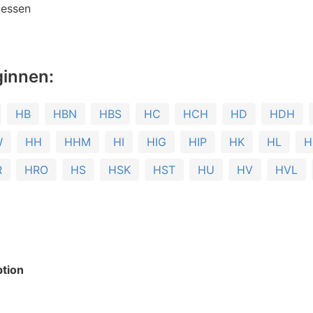
essen
ginnen:
HB
HBN
HBS
HC
HCH
HD
HDH
W
HH
HHM
HI
HIG
HIP
HK
HL
H
R
HRO
HS
HSK
HST
HU
HV
HVL
tion