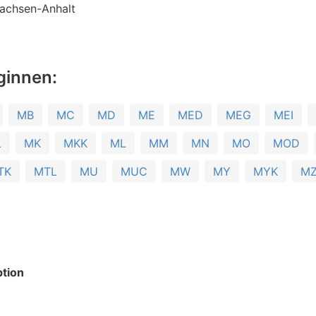
achsen-Anhalt
ginnen:
MB
MC
MD
ME
MED
MEG
MEI
L
MK
MKK
ML
MM
MN
MO
MOD
TK
MTL
MU
MUC
MW
MY
MYK
M
tion