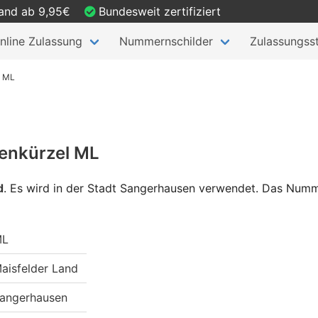
sand ab 9,95€
Bundesweit zertifiziert
nline Zulassung
Nummernschilder
Zulassungsst
n ML
enkürzel ML
d
.
Es wird in der Stadt Sangerhausen verwendet. Das Numme
ML
aisfelder Land
angerhausen