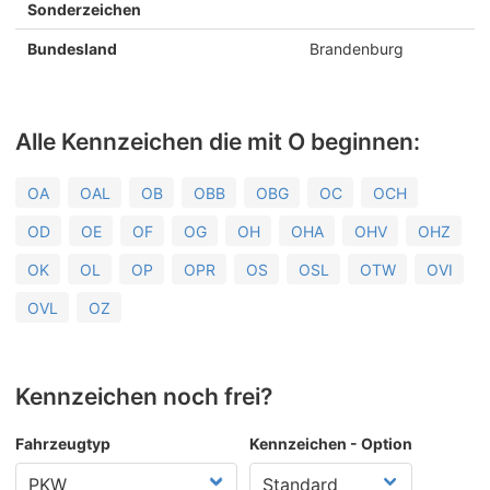
Sonderzeichen
Bundesland
Brandenburg
Alle Kennzeichen die mit O beginnen:
OA
OAL
OB
OBB
OBG
OC
OCH
OD
OE
OF
OG
OH
OHA
OHV
OHZ
OK
OL
OP
OPR
OS
OSL
OTW
OVI
OVL
OZ
Kennzeichen noch frei?
Fahrzeugtyp
Kennzeichen - Option