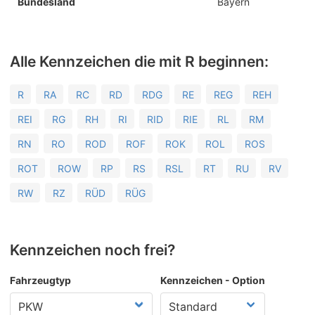
Bundesland
Bayern
Alle Kennzeichen die mit R beginnen:
R
RA
RC
RD
RDG
RE
REG
REH
REI
RG
RH
RI
RID
RIE
RL
RM
RN
RO
ROD
ROF
ROK
ROL
ROS
ROT
ROW
RP
RS
RSL
RT
RU
RV
RW
RZ
RÜD
RÜG
Kennzeichen noch frei?
Fahrzeugtyp
Kennzeichen - Option