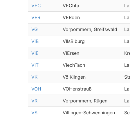
VEC
VEChta
La
VER
VERden
La
VG
Vorpommern, Greifswald
La
VIB
VIlsBiburg
La
VIE
VIErsen
Kr
VIT
VIechTach
La
VK
VölKlingen
St
VOH
VOHenstrauß
La
VR
Vorpommern, Rügen
La
VS
Villingen-Schwenningen
Sc