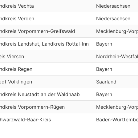
ndkreis Vechta
Niedersachsen
ndkreis Verden
Niedersachsen
ndkreis Vorpommern-Greifswald
Mecklenburg-Vo
ndkreis Landshut, Landkreis Rottal-Inn
Bayern
eis Viersen
Nordrhein-Westfa
ndkreis Regen
Bayern
adt Völklingen
Saarland
ndkreis Neustadt an der Waldnaab
Bayern
ndkreis Vorpommern-Rügen
Mecklenburg-Vo
hwarzwald-Baar-Kreis
Baden-Württembe