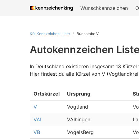
Wunschkennzeichen
O
Kfz Kennzeichen-Liste
Buchstabe V
Autokennzeichen List
In Deutschland existieren insgesamt 13 Kürze
Hier findest du alle Kürzel von V (Vogtlandkr
Ortskürzel
Ursprung
St
V
Vogtland
Vo
VAI
VAIhingen
La
VB
VogelsBerg
Vo