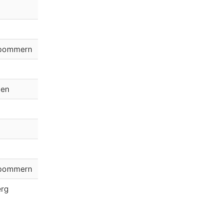
rpommern
len
rpommern
rg