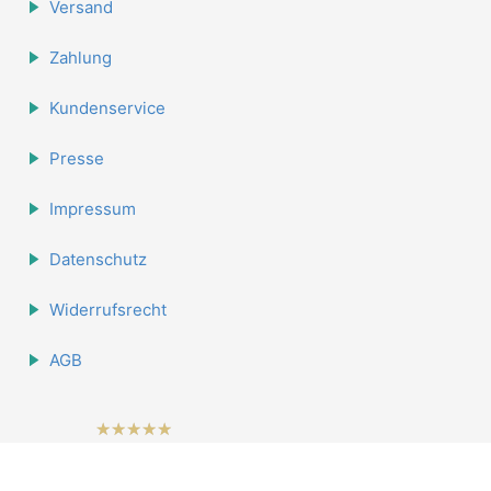
Versand
Zahlung
Kundenservice
Presse
Impressum
Datenschutz
Widerrufsrecht
AGB
hat
4.84
562
Bewertungen auf Shopvote.de
von
5
Sternen