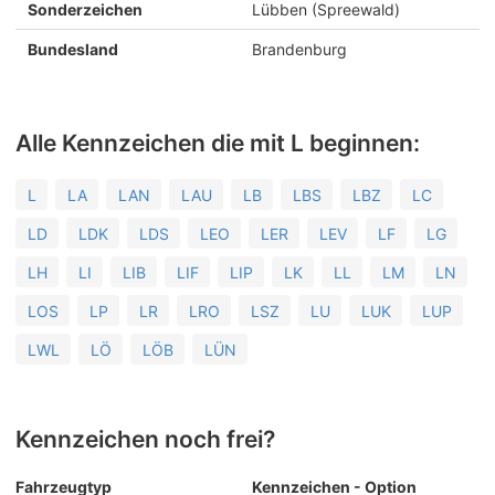
Sonderzeichen
Lübben (Spreewald)
Bundesland
Brandenburg
Alle Kennzeichen die mit L beginnen:
L
LA
LAN
LAU
LB
LBS
LBZ
LC
LD
LDK
LDS
LEO
LER
LEV
LF
LG
LH
LI
LIB
LIF
LIP
LK
LL
LM
LN
LOS
LP
LR
LRO
LSZ
LU
LUK
LUP
LWL
LÖ
LÖB
LÜN
Kennzeichen noch frei?
Fahrzeugtyp
Kennzeichen - Option