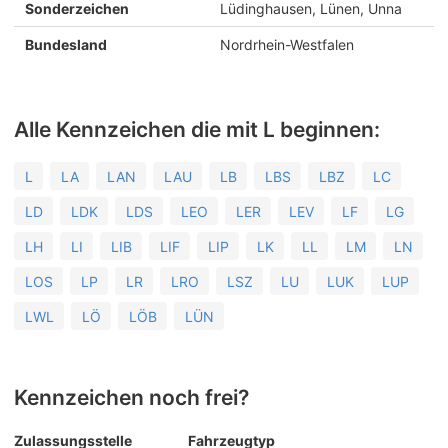
Sonderzeichen
Lüdinghausen, Lünen, Unna
Bundesland
Nordrhein-Westfalen
Alle Kennzeichen die mit L beginnen:
L
LA
LAN
LAU
LB
LBS
LBZ
LC
LD
LDK
LDS
LEO
LER
LEV
LF
LG
LH
LI
LIB
LIF
LIP
LK
LL
LM
LN
LOS
LP
LR
LRO
LSZ
LU
LUK
LUP
LWL
LÖ
LÖB
LÜN
Kennzeichen noch frei?
Zulassungsstelle
Fahrzeugtyp