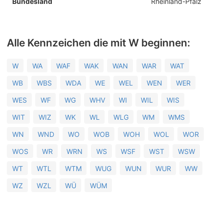
Bundesland
Rheinland-Pfalz
Alle Kennzeichen die mit W beginnen:
W
WA
WAF
WAK
WAN
WAR
WAT
WB
WBS
WDA
WE
WEL
WEN
WER
WES
WF
WG
WHV
WI
WIL
WIS
WIT
WIZ
WK
WL
WLG
WM
WMS
WN
WND
WO
WOB
WOH
WOL
WOR
WOS
WR
WRN
WS
WSF
WST
WSW
WT
WTL
WTM
WUG
WUN
WUR
WW
WZ
WZL
WÜ
WÜM