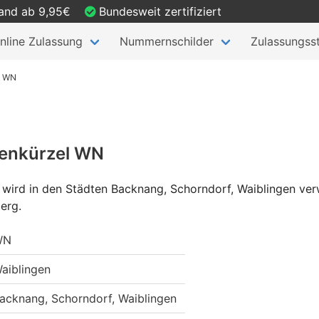
sand ab 9,95€
Bundesweit zertifiziert
nline Zulassung
Nummernschilder
Zulassungsst
n WN
henkürzel WN
wird in den Städten Backnang, Schorndorf, Waiblingen ve
erg.
WN
aiblingen
acknang, Schorndorf, Waiblingen