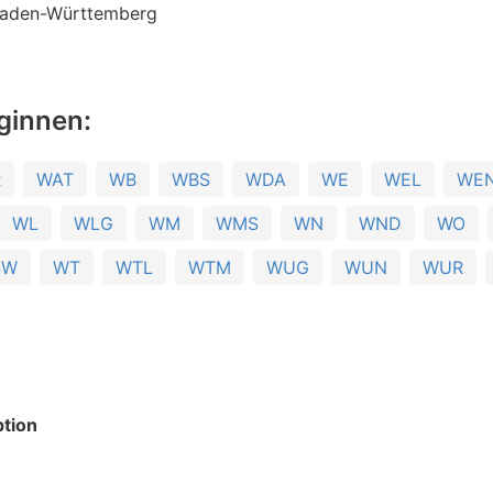
aden-Württemberg
ginnen:
R
WAT
WB
WBS
WDA
WE
WEL
WE
WL
WLG
WM
WMS
WN
WND
WO
SW
WT
WTL
WTM
WUG
WUN
WUR
tion