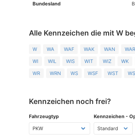
Bundesland
B
Alle Kennzeichen die mit W be
W
WA
WAF
WAK
WAN
WA
WI
WIL
WIS
WIT
WIZ
WK
WR
WRN
WS
WSF
WST
W
Kennzeichen noch frei?
Fahrzeugtyp
Kennzeichen - Op