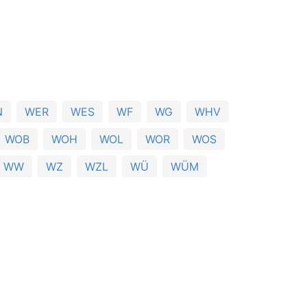
N
WER
WES
WF
WG
WHV
WOB
WOH
WOL
WOR
WOS
WW
WZ
WZL
WÜ
WÜM