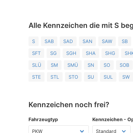
Alle Kennzeichen die mit S be
S
SAB
SAD
SAN
SAW
SB
SFT
SG
SGH
SHA
SHG
SH
SLÜ
SM
SMÜ
SN
SO
SOB
STE
STL
STO
SU
SUL
SW
Kennzeichen noch frei?
Fahrzeugtyp
Kennzeichen - Op