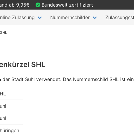
sand ab 9,95€
Bundesweit zertifiziert
nline Zulassung
Nummernschilder
Zulassungsst
 SHL
enkürzel SHL
n der Stadt Suhl verwendet. Das Nummernschild SHL ist ein
HL
uhl
uhl
hüringen