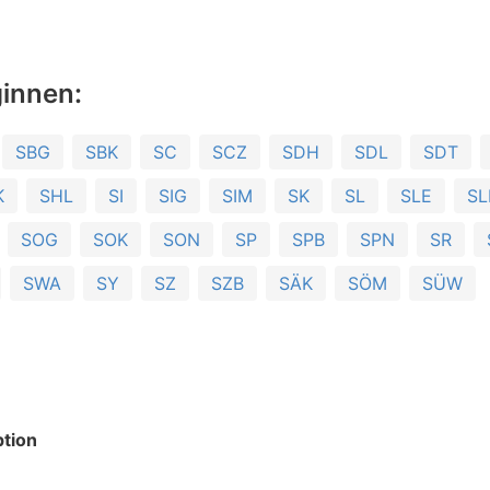
ginnen:
SBG
SBK
SC
SCZ
SDH
SDL
SDT
K
SHL
SI
SIG
SIM
SK
SL
SLE
SL
SOG
SOK
SON
SP
SPB
SPN
SR
SWA
SY
SZ
SZB
SÄK
SÖM
SÜW
tion