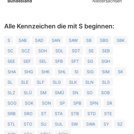
Bundesland
Niedersachsen
Alle Kennzeichen die mit S beginnen:
S
SAB
SAD
SAN
SAW
SB
SBG
SBK
SC
SCZ
SDH
SDL
SDT
SE
SEB
SEE
SEF
SEL
SFB
SFT
SG
SGH
SHA
SHG
SHK
SHL
SI
SIG
SIM
SK
SL
SLE
SLF
SLG
SLK
SLN
SLS
SLZ
SLÜ
SM
SMÜ
SN
SO
SOB
SOG
SOK
SON
SP
SPB
SPN
SR
SRB
SRO
ST
STA
STB
STD
STE
STL
STO
SU
SUL
SW
SWA
SY
SZ