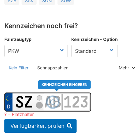
SZB
SÄK
SÖM
SÜW
Kennzeichen noch frei?
Fahrzeugtyp
Kennzeichen - Option
Kein Filter
Schnapszahlen
Mehr
KENNZEICHEN EINGEBEN
? = Platzhalter
Verfügbarkeit prüfen