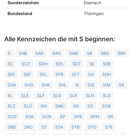
Sonderzeichen
Eisenach
Bundesland
Thüringen
Alle Kennzeichen die mit S beginnen:
S
SAB
SAD
SAN
SAW
SB
SBG
SBK
SC
SCZ
SDH
SDL
SDT
SE
SEB
SEE
SEF
SEL
SFB
SFT
SG
SGH
SHA
SHG
SHK
SHL
SI
SIG
SIM
SK
SL
SLE
SLF
SLG
SLK
SLN
SLS
SLZ
SLÜ
SM
SMÜ
SN
SO
SOB
SOG
SOK
SON
SP
SPB
SPN
SR
SRB
SRO
ST
STA
STB
STD
STE