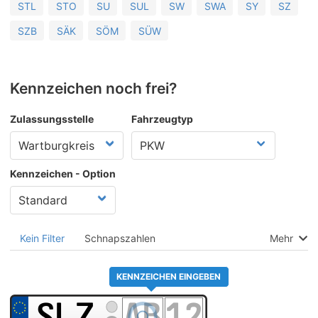
STL
STO
SU
SUL
SW
SWA
SY
SZ
SZB
SÄK
SÖM
SÜW
Kennzeichen noch frei?
Zulassungsstelle
Fahrzeugtyp
Kennzeichen - Option
Kein Filter
Schnapszahlen
Mehr
KENNZEICHEN EINGEBEN