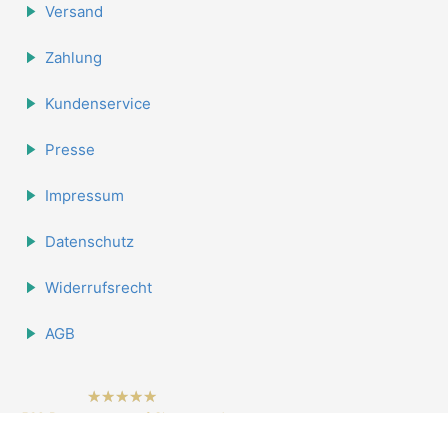
Versand
Zahlung
Kundenservice
Presse
Impressum
Datenschutz
Widerrufsrecht
AGB
hat
4.84
562
Bewertungen auf Shopvote.de
von
5
Sternen