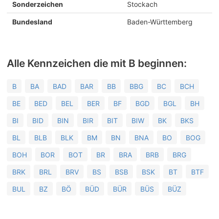
Sonderzeichen
Stockach
Bundesland
Baden-Württemberg
Alle Kennzeichen die mit B beginnen:
B
BA
BAD
BAR
BB
BBG
BC
BCH
BE
BED
BEL
BER
BF
BGD
BGL
BH
BI
BID
BIN
BIR
BIT
BIW
BK
BKS
BL
BLB
BLK
BM
BN
BNA
BO
BOG
BOH
BOR
BOT
BR
BRA
BRB
BRG
BRK
BRL
BRV
BS
BSB
BSK
BT
BTF
BUL
BZ
BÖ
BÜD
BÜR
BÜS
BÜZ