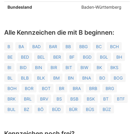
Bundesland
Baden-Württemberg
Alle Kennzeichen die mit B beginnen:
B
BA
BAD
BAR
BB
BBG
BC
BCH
BE
BED
BEL
BER
BF
BGD
BGL
BH
BI
BID
BIN
BIR
BIT
BIW
BK
BKS
BL
BLB
BLK
BM
BN
BNA
BO
BOG
BOH
BOR
BOT
BR
BRA
BRB
BRG
BRK
BRL
BRV
BS
BSB
BSK
BT
BTF
BUL
BZ
BÖ
BÜD
BÜR
BÜS
BÜZ
Kennzeichen noch frei?