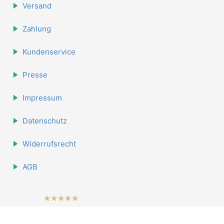
Versand
Zahlung
Kundenservice
Presse
Impressum
Datenschutz
Widerrufsrecht
AGB
hat
4.84
562
Bewertungen auf Shopvote.de
von
5
Sternen