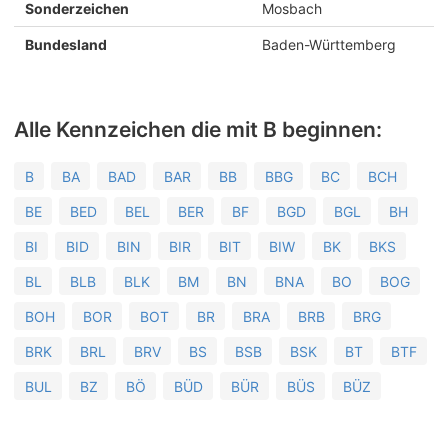
Sonderzeichen
Mosbach
Bundesland
Baden-Württemberg
Alle Kennzeichen die mit B beginnen:
B
BA
BAD
BAR
BB
BBG
BC
BCH
BE
BED
BEL
BER
BF
BGD
BGL
BH
BI
BID
BIN
BIR
BIT
BIW
BK
BKS
BL
BLB
BLK
BM
BN
BNA
BO
BOG
BOH
BOR
BOT
BR
BRA
BRB
BRG
BRK
BRL
BRV
BS
BSB
BSK
BT
BTF
BUL
BZ
BÖ
BÜD
BÜR
BÜS
BÜZ