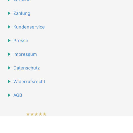
Zahlung
Kundenservice
Presse
Impressum
Datenschutz
Widerrufsrecht
AGB
hat
4.84
562
Bewertungen auf Shopvote.de
von
5
Sternen