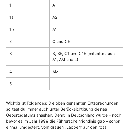
1
A
1a
A2
1b
A1
2
C und CE
3
B, BE, C1 und C1E (mitunter auch
A1, AM und L)
4
AM
5
L
Wichtig ist Folgendes: Die oben genannten Entsprechungen
solltest du immer auch unter Berücksichtigung deines
Geburtsdatums ansehen. Denn: In Deutschland wurde – noch
bevor es im Jahr 1999 die Führerscheinrichtlinie gab – schon
einmal umgestellt. Vom grauen „Lappen“ auf den rosa