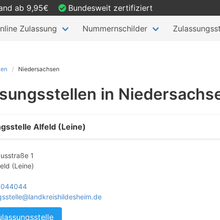
sand ab 9,95€
Bundesweit zertifiziert
nline Zulassung
Nummernschilder
Zulassungsst
len
Niedersachsen
sungsstellen in Niedersachs
gsstelle Alfeld (Leine)
usstraße 1
eld (Leine)
 7044044
gsstelle@landkreishildesheim.de
ulassungsstelle