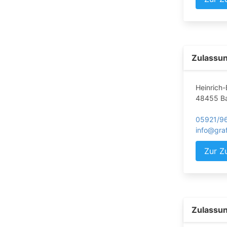
Zulassun
Heinrich-
48455 B
05921/9
info@gra
Zur Z
Zulassun