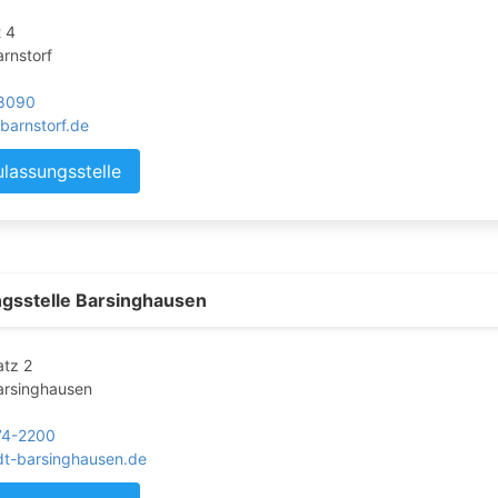
 4
rnstorf
 8090
barnstorf.de
ulassungsstelle
gsstelle Barsinghausen
atz 2
rsinghausen
74-2200
dt-barsinghausen.de