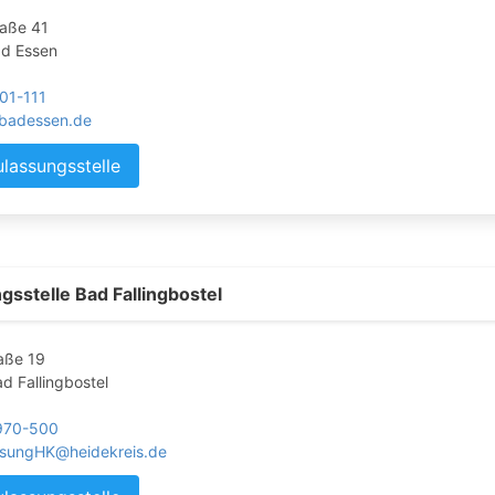
raße 41
d Essen
01-111
badessen.de
ulassungsstelle
gsstelle Bad Fallingbostel
aße 19
d Fallingbostel
970-500
ssungHK@heidekreis.de