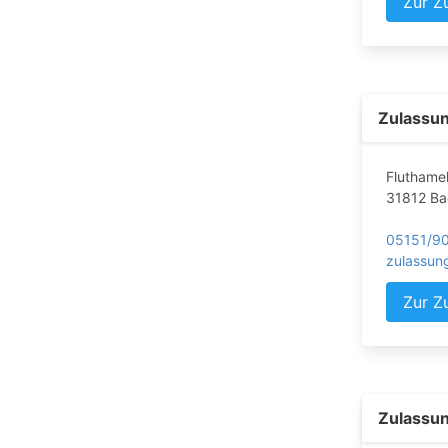
Zur Z
Zulassun
Fluthamel
31812 Ba
05151/9
zulassun
Zur Z
Zulassun