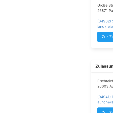
Große St
26871 P
(04962) 
landkrei
Zur Z
Zulassun
Fischtei
26603 Au
(04941) 
aurich@la
Zur Z