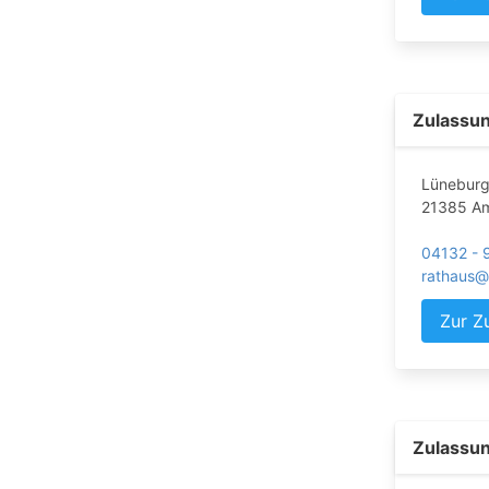
Zulassun
Lüneburg
21385 Am
04132 - 
rathaus@
Zur Z
Zulassun