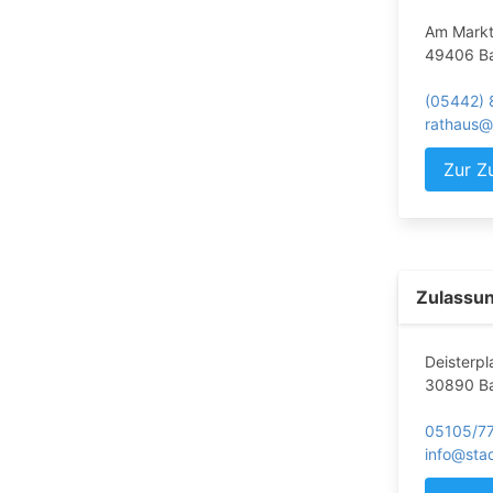
Am Markt
49406 Ba
(05442)
rathaus@
Zur Z
Zulassun
Deisterpl
30890 Ba
05105/7
info@sta