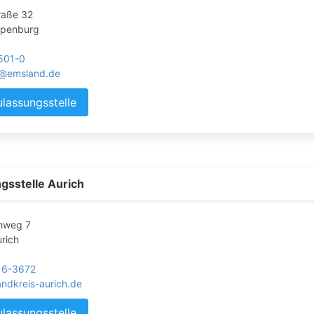
raße 32
apenburg
501-0
s@emsland.de
ulassungsstelle
gsstelle Aurich
chweg 7
rich
16-3672
ndkreis-aurich.de
ulassungsstelle