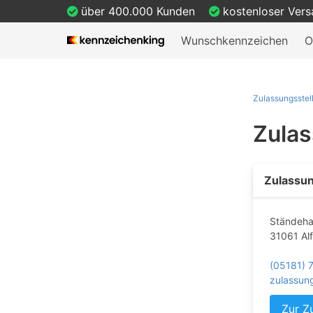
über 400.000 Kunden
kostenloser Ver
Wunschkennzeichen
O
Zulassungsstel
Zulas
Zulassun
Ständeha
31061 Alf
(05181)
zulassun
Zur Z