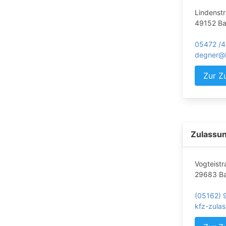
Lindenst
49152 Ba
05472 /4
degner@
Zur Z
Zulassun
Vogteistr
29683 Ba
(05162) 
kfz-zula